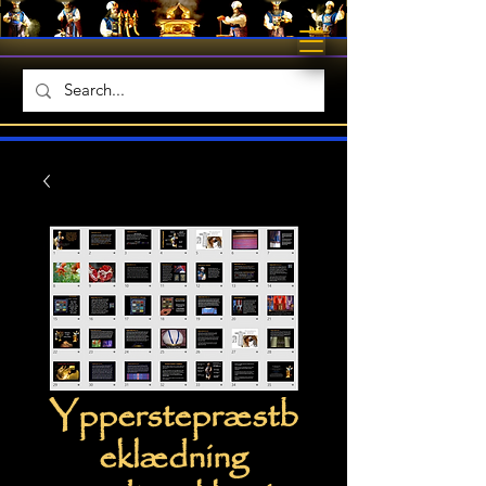
Ypperstepræstb
eklædning