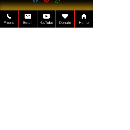
Phone
Email
YouTube
Donate
Home
Tabernakelmanden er en
Nonprofitorganisation - 501(c)(3)
TheTabernacleMan.com
© Copyright
Stolt oprettet med
Wix.com