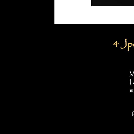
4 Jp
Ma
I
m