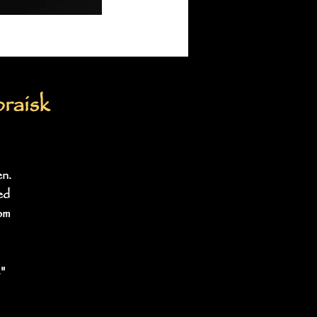
raisk
en.
ed
om
"