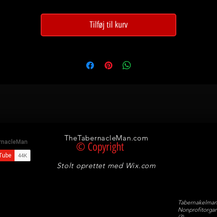
Tilføj til kurv
TheTabernacleMan.com
© Copyright
Stolt oprettet med
Wix.com
Tabernakelman
Nonprofitorgani
(3)