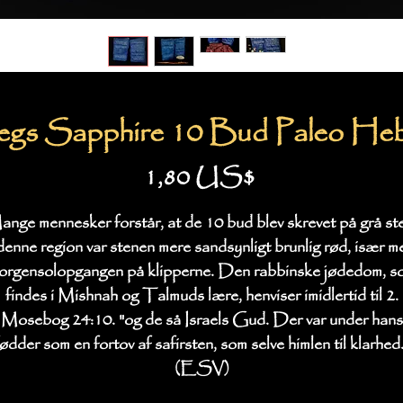
egs Sapphire 10 Bud Paleo Heb
Pris
1,80 US$
nge mennesker forstår, at de 10 bud blev skrevet på grå st
 denne region var stenen mere sandsynligt brunlig rød, især m
orgensolopgangen på klipperne. Den rabbinske jødedom, s
findes i Mishnah og Talmuds lære, henviser imidlertid til 2.
Mosebog 24:10. "og de så Israels Gud. Der var under hans
fødder som en fortov af safirsten, som selve himlen til klarhed.
(ESV)